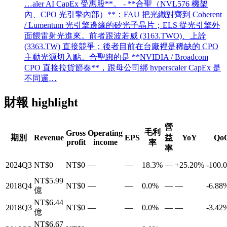
…aler AI CapEx 受惠股**。 - **合聖（NVL576 機架
內、CPO 光引擎內部）**：FAU 把光纖對齊到 Coherent
/ Lumentum 光引擎邊緣的矽光子晶片；ELS 從光引擎外
面餵雷射光進來。前者跟波若威 (3163.TWO)、上詮
(3363.TW) 直接競爭；後者目前在台廠裡是稀缺的 CPO
主動光源切入點。合聖綁的是 **NVIDIA / Broadcom
CPO 直接拉貨節奏**，跟母公司綁 hyperscaler CapEx 是
不同邏…
財報 highlight
營
毛利
Gross
Operating
期別
Revenue
EPS
益
YoY
Qo
profit
income
率
率
2024Q3
NT$0
NT$0
—
—
18.3%
—
+25.20%
-100.
NT$5.99
2018Q4
NT$0
—
—
0.0%
—
—
-6.88
億
NT$6.44
2018Q3
NT$0
—
—
0.0%
—
—
-3.42
億
NT$6.67