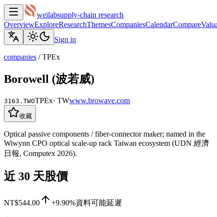
weilab
supply-chain research
Overview
Explore
Research
Themes
Companies
Calendar
Compare
Valua
Sign in
companies
/
TPEx
Borowell (波若威)
TPEx
·
TW
www.browave.com
3163.TWO
收藏
Optical passive components / fiber-connector maker; named in the
Wiwynn CPO optical scale-up rack Taiwan ecosystem (UDN 經濟
日報, Computex 2026).
近 30 天股價
NT$544.00
+9.90%
資料可能延遲