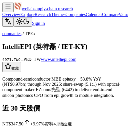
weilab
supply-chain research
Overview
Explore
Research
Themes
Companies
Calendar
Compare
Valua
Sign in
companies
/
TPEx
IntelliEPI (英特磊 / IET-KY)
TPEx
·
TW
www.intelliepi.com
4971.TWO
收藏
Compound-semiconductor MBE epitaxy. +53.8% YoY
(NT$0.97bn) through Nov 2025; share-swap (5.1:1) with optical-
component maker EZconn/光聖 (6442) to deliver end-to-end
silicon-photonics CPO from epi growth to module integration.
近 30 天股價
NT$347.50
+9.97%
資料可能延遲