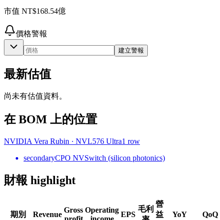
市值
NT$168.54億
價格警報
建立警報
最新估值
尚未有估值資料。
在 BOM 上的位置
NVIDIA Vera Rubin
·
NVL576 Ultra
1
row
secondary
CPO NVSwitch (silicon photonics)
財報 highlight
營
毛利
Gross
Operating
期別
Revenue
EPS
益
YoY
QoQ
profit
income
率