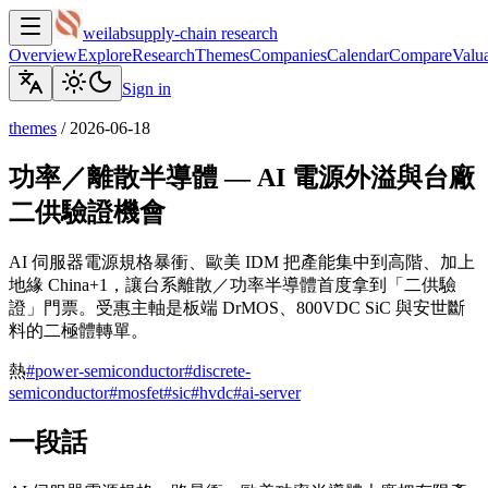
weilab
supply-chain research
Overview
Explore
Research
Themes
Companies
Calendar
Compare
Valua
Sign in
themes
/
2026-06-18
功率／離散半導體 — AI 電源外溢與台廠
二供驗證機會
AI 伺服器電源規格暴衝、歐美 IDM 把產能集中到高階、加上
地緣 China+1，讓台系離散／功率半導體首度拿到「二供驗
證」門票。受惠主軸是板端 DrMOS、800VDC SiC 與安世斷
料的二極體轉單。
熱
#
power-semiconductor
#
discrete-
semiconductor
#
mosfet
#
sic
#
hvdc
#
ai-server
一段話