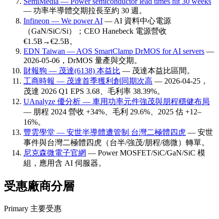
SemiMedia — Power semiconductor lead times hit 30 weeks
— 功率半導體交期拉長至約 30 週。
Infineon — We power AI
— AI 資料中心電源
（GaN/SiC/Si）；CEO Hanebeck 電源營收
€1.5B→€2.5B。
EDN Taiwan — AOS SmartClamp DrMOS for AI servers
—
2026-05-06，DrMOS 量產與交期。
財報狗 — 茂達(6138) 本益比
— 茂達本益比區間。
工商時報 — 茂達首季獲利創同期次高
— 2026-04-25，
茂達 2026 Q1 EPS 3.68、毛利率 38.39%。
UAnalyze 優分析 — 車用功率元件強茂與朋程穩健布局
— 朋程 2024 營收 +34%、毛利 29.6%、2025 估 +12–
16%。
豐雲學堂 — 安世半導體遭管制 台灣二極體四虎
— 安世
事件與台灣二極體四虎（台半/強茂/朋程/德微）轉單。
尼克森微電子官網
— Power MOSFET/SiC/GaN/SiC 模
組，應用含 AI 伺服器。
受惠廠商分層
Primary 主要受惠