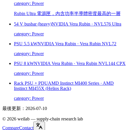
category:
Power
Rubin Ultra 電源匣，內含功率半導體密度最高的一層
54 V busbar (heavy)
NVIDIA Vera Rubin
·
NVL576 Ultra
category:
Power
PSU 5.5 kW
NVIDIA Vera Rubin
·
Vera Rubin NVL72
category:
Power
PSU 8 kW
NVIDIA Vera Rubin
·
Vera Rubin NVL144 CPX
category:
Power
Rack PSU + PDU
AMD Instinct MI400 Series
·
AMD
Instinct MI455X (Helios Rack)
category:
Power
最後更新：
2026-07-10
©
2026
weilab —
supply-chain research lab
Compare
Contact