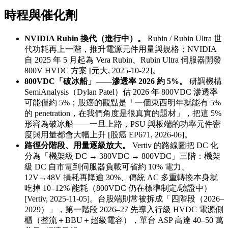
時程與催化劑
NVIDIA Rubin 換代（進行中）。
Rubin / Rubin Ultra 世
代功耗再上一階，推升電源元件用量與規格；NVIDIA
自 2025 年 5 月起為 Vera Rubin、Rubin Ultra 伺服器開發
800V HVDC 方案 [元大, 2025-10-22]。
800VDC「破冰船」——滲透率 2026 約 5%。
研調機構
SemiAnalysis（Dylan Patel）估 2026 年 800VDC 滲透率
可能僅約 5%；股癌的觀點是「一個東西明年就能有 5%
的 penetration，在我們角度是很真實的題材」，把這 5%
形容為破冰船——一旦上路，PSU 與板端的功率元件密
度與用量都會大幅上升 [股癌 EP671, 2026-06]。
路徑分階段、用量逐級放大。
Vertiv 的路線圖把 DC 化
分為「機架級 DC → 380VDC → 800VDC」三階：機架
級 DC 自市電到伺服器負載可省約 10% 電力、
12V→48V 損耗再降逾 30%、傳統 AC 多重轉換本身就
吃掉 10–12% 能耗（800VDC 仍在標準制定/驗證中）
[Vertiv, 2025-11-05]。台股端則常被拆成「四階段（2026–
2029）」，第一階段 2026–27 先導入行級 HVDC 電源側
櫃（整流＋BBU＋超級電容），單台 ASP 高達 40–50 萬