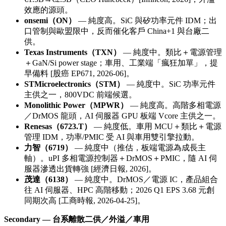
效應的源頭。
onsemi（ON）
— 純度高。SiC 與矽功率元件 IDM；出
口管制與歐盟限中，反而催化客戶 China+1 與台廠二
供。
Texas Instruments（TXN）
— 純度中。類比＋電源管理
＋GaN/Si power stage；車用、工業端「瘋狂加單」，提
早備料 [股癌 EP671, 2026-06]。
STMicroelectronics（STM）
— 純度中。SiC 功率元件
主供之一，800VDC 前端候選。
Monolithic Power（MPWR）
— 純度高。高階多相電源
／DrMOS 龍頭，AI 伺服器 GPU 板端 Vcore 主供之一。
Renesas（6723.T）
— 純度低。車用 MCU＋類比＋電源
管理 IDM，功率/PMIC 受 AI 與車用雙引擎拉動。
力智（6719）
— 純度中（推估，板端電源為成長主
軸）。uPI 多相電源控制器＋DrMOS＋PMIC，隨 AI 伺
服器滲透出貨轉強 [經濟日報, 2026]。
茂達（6138）
— 純度中。DrMOS／電源 IC，產品組合
往 AI 伺服器、HPC 高階移動；2026 Q1 EPS 3.68 元創
同期次高 [工商時報, 2026-04-25]。
Secondary — 台系離散二供／外溢／車用