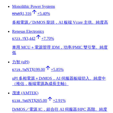
Monolithic Power Systems
$1,316
+5.40%
MPWR
多相電源／DrMOS 龍頭，AI 板端 Vcore 主供。純度高
Renesas Electronics
¥3,442
+7.70%
6723.T
車用 MCU＋電源管理 IDM，功率/PMIC 雙引擎。純度
低
力智 (uPI)
NT$199.00
+5.85%
6719.TW
uPI 多相電源＋DrMOS，AI 伺服器板端切入。純度中
（推估，板端電源為成長主軸）
茂達 (AMTEK)
NT$265.00
+2.91%
6138.TWO
DrMOS／電源 IC，組合往 AI 伺服器/HPC 高階。純度