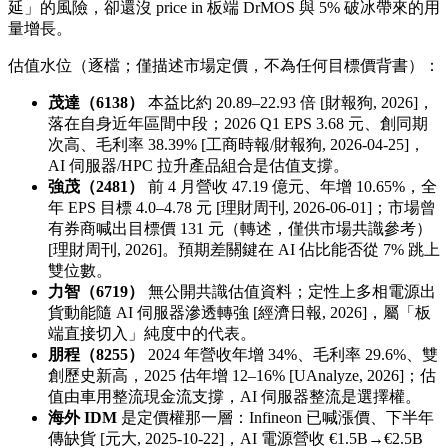
延」的風險，卻還沒 price in 板端 DrMOS 與 5% 破冰帶來的用
量增長。
估值水位（逐檔；僅描述市場定價，不為任何目標價背書）：
茂達（6138）
本益比約 20.89–22.93 倍 [財報狗, 2026]，
落在自身近年區間中段；2026 Q1 EPS 3.68 元、創同期
次高、毛利率 38.39% [工商時報/財報狗, 2026-04-25]，
AI 伺服器/HPC 拉升產品組合是估值支撐。
強茂（2481）
前 4 月營收 47.19 億元、年增 10.65%，全
年 EPS 目標 4.0–4.78 元 [理財周刊, 2026-06-01]；市場曾
有券商喊出目標價 131 元（轉述，僅供市場共識參考）
[理財周刊, 2026]。預期差關鍵在 AI 佔比能否從 7% 跳上
雙位數。
力智（6719）
無公開共識估值資料；定性上多相電源出
貨動能隨 AI 伺服器滲透轉強 [經濟日報, 2026]，屬「板
端直接切入」純度中的代表。
朋程（8255）
2024 年營收年增 34%、毛利率 29.6%、雙
創歷史新高，2025 估年增 12–16% [UAnalyze, 2026]；估
值由車用整流現金流支撐，AI 伺服器整流是選擇權。
海外 IDM
是定價權那一層：Infineon 已喊漲價、下半年
傳缺貨 [元大, 2025-10-22]，AI 電源營收 €1.5B→€2.5B