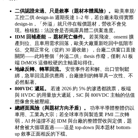
二供認證未過、只是敘事（題材本體風險）。
歐美車規/
工控二供 design-in 週期長達 1–2 年，若台廠未取得實際
design-in，「外溢」就只停在報價題材，營收不會兌
現。檢核點：法說會是否揭露具體二供案進度。
IDM 回補產能 → 題材死亡條件。
若英飛凌、onsemi 擴
產到位、且車用需求回落，歐美大廠重新吃回中低階市
佔、交期正常化（從約 30 週收斂），台廠二供窗口直接
關閉——此時整個「外溢二供」thesis 作廢，僅剩 AI 板
端 DrMOS 這條較硬的主軸還站得住。
地緣反轉、轉單回流。
安世事件若和解、出口管制鬆
綁，急單回流原供應商，台廠搶到的轉單具一次性、不
必然黏著。
800VDC 遞延。
若連 2026 約 5% 的滲透都跳票，板端
與 HVDC 的用量放大遞延，SiC 與 800VDC 主軸的估值
想像會先被壓縮。
總經面風險（與題材方向矛盾）。
功率半導體整體仍以
車用、工業為大宗；若全球車市與製造業 PMI 二次轉
弱，AI 外溢撐不起 IDM 與台廠的整體營收與定價，題
材會被大循環蓋過——這是 top-down 與本題材 bottom-
up 敘事正面相反的下檔。