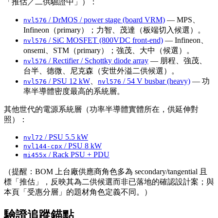
「推估／二供驗證中」）：
/ DrMOS / power stage (board VRM)
— MPS、
nvl576
Infineon（primary）；力智、茂達（板端切入候選）。
/ SiC MOSFET (800VDC front-end)
— Infineon、
nvl576
onsemi、STM（primary）；強茂、大中（候選）。
/ Rectifier / Schottky diode array
— 朋程、強茂、
nvl576
台半、德微、尼克森（安世外溢二供候選）。
/ PSU 12 kW
、
/ 54 V busbar (heavy)
— 功
nvl576
nvl576
率半導體密度最高的系統層。
其他世代的電源系統層（功率半導體實體所在，供延伸對
照）：
/ PSU 5.5 kW
nvl72
/ PSU 8 kW
nvl144-cpx
/ Rack PSU + PDU
mi455x
（提醒：BOM 上台廠供應商角色多為 secondary/tangential 且
標「推估」，反映其為二供候選而非已落地的確認設計案；與
本頁「受惠分層」的題材角色定義不同。）
驗證追蹤錨點