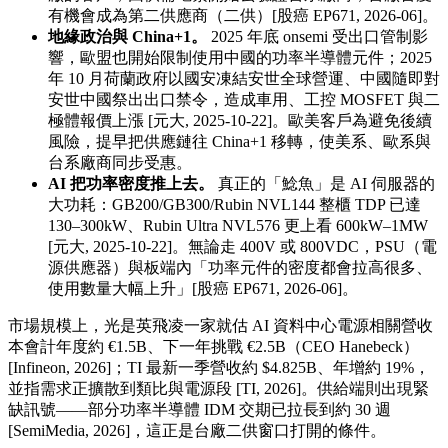
有機會成為第二供應商（二供）[股癌 EP671, 2026-06]。
地緣政治與 China+1。
2025 年底 onsemi 受出口管制影
響，歐盟也開始限制使用中國的功率半導體元件；2025
年 10 月荷蘭政府以國安凍結安世全球營運、中國隨即對
安世中國祭出出口禁令，造成車用、工控 MOSFET 與二
極體報價上漲 [元大, 2025-10-22]。歐美客戶為避免後續
風險，提早把供應鏈往 China+1 移轉，使美系、歐系與
台系廠商同步受惠。
AI 把功率密度推上去。
真正的「鯰魚」是 AI 伺服器的
大功耗：GB200/GB300/Rubin NVL144 整櫃 TDP 已達
130–300kW、Rubin Ultra NVL576 更上看 600kW–1MW
[元大, 2025-10-22]。無論走 400V 或 800VDC，PSU（電
源供應器）與板端內「功率元件的密度都會拉高很多、
使用數量大幅上升」[股癌 EP671, 2026-06]。
市場規模上，光是英飛凌一家就估 AI 資料中心電源相關營收
本會計年度約 €1.5B、下一年挑戰 €2.5B（CEO Hanebeck）
[Infineon, 2026]；TI 最新一季營收約 $4.825B、年增約 19%，
並指需求正擴散到類比與電源段 [TI, 2026]。供給端則出現緊
缺訊號——部分功率半導體 IDM 交期已拉長到約 30 週
[SemiMedia, 2026]，這正是台廠二供窗口打開的條件。