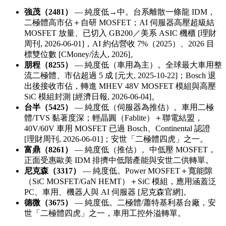
強茂（2481）
— 純度低→中。台系離散一條龍 IDM，
二極體高市佔＋自研 MOSFET；AI 伺服器高壓超級結
MOSFET 放量、已切入 GB200／美系 ASIC 機櫃 [理財
周刊, 2026-06-01]，AI 約佔營收 7%（2025）、2026 目
標雙位數 [CMoney/法人, 2026]。
朋程（8255）
— 純度低（車用為主）。全球最大車用整
流二極體、市佔超過 5 成 [元大, 2025-10-22]；Bosch 退
出後接收市佔，轉進 MHEV 48V MOSFET 模組與高壓
SiC 模組封測 [經濟日報, 2026-06-04]。
台半（5425）
— 純度低（伺服器為推估）。車用二極
體/TVS 黏著度深；輕晶圓（Fablite）＋聯電結盟，
40V/60V 車用 MOSFET 已過 Bosch、Continental 認證
[理財周刊, 2026-06-01]；安世「二極體四虎」之一。
富鼎（8261）
— 純度低（推估）。中低壓 MOSFET，
正面受惠歐美 IDM 排擠中低階產能與安世二供轉單。
尼克森（3317）
— 純度低。Power MOSFET＋寬能隙
（SiC MOSFET/GaN HEMT）＋SiC 模組，應用涵蓋泛
PC、車用、機器人與 AI 伺服器 [尼克森官網]。
德微（3675）
— 純度低。二極體/蕭特基利基台廠，安
世「二極體四虎」之一，車用工控外溢轉單。