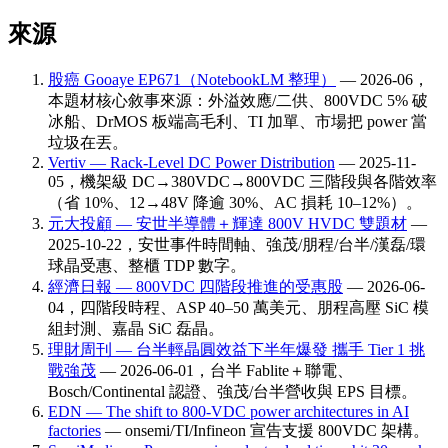
來源
股癌 Gooaye EP671（NotebookLM 整理）
— 2026-06，
本題材核心敘事來源：外溢效應/二供、800VDC 5% 破
冰船、DrMOS 板端高毛利、TI 加單、市場把 power 當
垃圾在丟。
Vertiv — Rack-Level DC Power Distribution
— 2025-11-
05，機架級 DC→380VDC→800VDC 三階段與各階效率
（省 10%、12→48V 降逾 30%、AC 損耗 10–12%）。
元大投顧 — 安世半導體＋輝達 800V HVDC 雙題材
—
2025-10-22，安世事件時間軸、強茂/朋程/台半/漢磊/環
球晶受惠、整櫃 TDP 數字。
經濟日報 — 800VDC 四階段推進的受惠股
— 2026-06-
04，四階段時程、ASP 40–50 萬美元、朋程高壓 SiC 模
組封測、嘉晶 SiC 磊晶。
理財周刊 — 台半輕晶圓效益下半年爆發 攜手 Tier 1 挑
戰強茂
— 2026-06-01，台半 Fablite＋聯電、
Bosch/Continental 認證、強茂/台半營收與 EPS 目標。
EDN — The shift to 800-VDC power architectures in AI
factories
— onsemi/TI/Infineon 宣告支援 800VDC 架構。