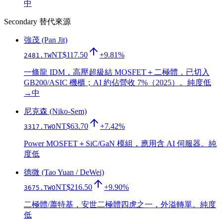
中
Secondary 替代來源
強茂 (Pan Jit)
NT$117.50
+9.81%
2481.TW
一條龍 IDM，高壓超級結 MOSFET＋二極體，已切入
GB200/ASIC 機櫃；AI 約佔營收 7%（2025）。純度低
→中
尼克森 (Niko-Sem)
NT$63.70
+7.42%
3317.TWO
Power MOSFET＋SiC/GaN 模組，應用含 AI 伺服器。純
度低
德微 (Tao Yuan / DeWei)
NT$216.50
+9.90%
3675.TWO
二極體/蕭特基，安世二極體四虎之一，外溢轉單。純度
低