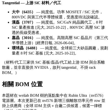
Tangential — 上游 SiC 材料／代工
大中（6435）
— 純度低。功率 MOSFET / SiC 元件，
800VDC 與第三代半導體候選，受惠度待法說確認。
漢磊（3707）
— 純度低。SiC/GaN 純晶圓代工，8 吋
SiC 量產推進 [元大, 2025-10-22]，800VDC 高壓 SiC 滲
透的長線受惠者。
嘉晶（3016）
— 純度低。高階高壓 SiC 磊晶片（第三代
半導體上游）[經濟日報, 2026-06-04]。
環球晶（6488）
— 純度低。全球前三大矽晶圓廠，規劃
量產 8 吋 SiC 基板 [元大, 2025-10-22]。
（材料/代工三家供 SiC 基板/磊晶/代工給上游 IDM 與台系離
散廠，並非直接供 NVIDIA，故列 tangential、不掛 rack
BOM。）
相關 BOM 位置
本題材在 weilab BOM 樹的落點集中在 Rubin Ultra（nvl576）
電源層。本次更新已在 nvl576 新增三個離散功率元件 row 並
掛上供應商（全球 IDM 主供＋台廠二供候選，候選一律標