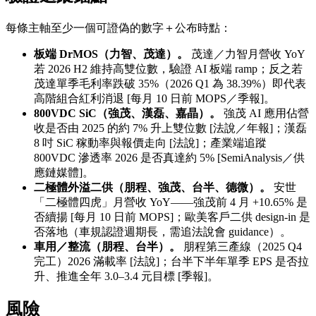
每條主軸至少一個可證偽的數字＋公布時點：
板端 DrMOS（力智、茂達）。
茂達／力智月營收 YoY
若 2026 H2 維持高雙位數，驗證 AI 板端 ramp；反之若
茂達單季毛利率跌破 35%（2026 Q1 為 38.39%）即代表
高階組合紅利消退 [每月 10 日前 MOPS／季報]。
800VDC SiC（強茂、漢磊、嘉晶）。
強茂 AI 應用佔營
收是否由 2025 的約 7% 升上雙位數 [法說／年報]；漢磊
8 吋 SiC 稼動率與報價走向 [法說]；產業端追蹤
800VDC 滲透率 2026 是否真達約 5% [SemiAnalysis／供
應鏈媒體]。
二極體外溢二供（朋程、強茂、台半、德微）。
安世
「二極體四虎」月營收 YoY——強茂前 4 月 +10.65% 是
否續揚 [每月 10 日前 MOPS]；歐美客戶二供 design-in 是
否落地（車規認證週期長，需追法說會 guidance）。
車用／整流（朋程、台半）。
朋程第三產線（2025 Q4
完工）2026 滿載率 [法說]；台半下半年單季 EPS 是否拉
升、推進全年 3.0–3.4 元目標 [季報]。
風險