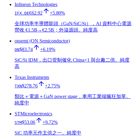
Infineon Technologies
€62.92
+5.80%
IFX.DE
全球功率半導體龍頭（GaN/SiC/Si），AI 資料中心電源
營收 €1.5B→€2.5B；外溢源頭。純度高
onsemi (ON Semiconductor)
$83.74
+6.19%
ON
SiC/Si IDM，出口管制催化 China+1 與台廠二供。純度
高
Texas Instruments
$278.76
+2.75%
TXN
類比＋電源＋GaN power stage，車用工業端瘋狂加單。
純度中
STMicroelectronics
$53.06
+9.72%
STM
SiC 功率元件主供之一。純度中