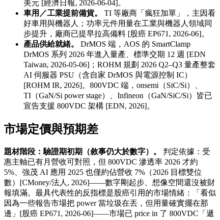
美元 [經濟日報, 2026-06-04]。
車用／工業提前備貨。
TI 等廠商「瘋狂加單」，主因看
好車用與機器人；功率元件用量在工業與機器人領域同
步提升，廠商已提早拉高備料 [股癌 EP671, 2026-06]。
產品供給就緒。
DrMOS 端，AOS 的 SmartClamp
DrMOS 系列 2026 年進入量產、標準交期 12 週 [EDN
Taiwan, 2026-05-06]；ROHM 規劃 2026 Q2–Q3 量產整套
AI 伺服器 PSU（含自家 DrMOS 與電源控制 IC）
[ROHM IR, 2026]。800VDC 端，onsemi（SiC/Si）、
TI（GaN/Si power stage）、Infineon（GaN/SiC/Si）皆已
宣告支援 800VDC 架構 [EDN, 2026]。
市場定價與預期差
題材階段：驗證期初期（敘事仍大於數字）。
判定依據：受
惠主軸已有月營收可對照，但 800VDC 滲透率 2026 才約
5%、強茂 AI 應用 2025 也僅約佔營收 7%（2026 目標雙位
數）[CMoney/法人, 2026]——數字剛起步、想像空間還沒被財
報填滿。最具代表性的反指標是股癌引用的市場情緒：「看似
因為一些報告市場把 power 當垃圾在丟，但用量確實擺在那
邊」[股癌 EP671, 2026-06]——市場已 price in 了 800VDC「遞