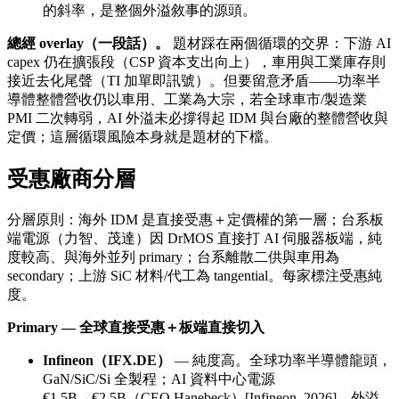
的斜率，是整個外溢敘事的源頭。
總經 overlay（一段話）。
題材踩在兩個循環的交界：下游 AI
capex 仍在擴張段（CSP 資本支出向上），車用與工業庫存則
接近去化尾聲（TI 加單即訊號）。但要留意矛盾——功率半
導體整體營收仍以車用、工業為大宗，若全球車市/製造業
PMI 二次轉弱，AI 外溢未必撐得起 IDM 與台廠的整體營收與
定價；這層循環風險本身就是題材的下檔。
受惠廠商分層
分層原則：海外 IDM 是直接受惠＋定價權的第一層；台系板
端電源（力智、茂達）因 DrMOS 直接打 AI 伺服器板端，純
度較高、與海外並列 primary；台系離散二供與車用為
secondary；上游 SiC 材料/代工為 tangential。每家標注受惠純
度。
Primary — 全球直接受惠＋板端直接切入
Infineon（IFX.DE）
— 純度高。全球功率半導體龍頭，
GaN/SiC/Si 全製程；AI 資料中心電源
€1.5B→€2.5B（CEO Hanebeck）[Infineon, 2026]，外溢