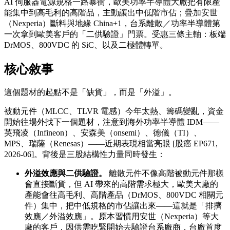
AI 伺服器電源規格一路暴衝，歐美功率半導體大廠把有限產
能集中到高毛利的高階品，主動讓出中低階市佔；疊加安世
（Nexperia）斷料與地緣 China+1，台系離散／功率半導體第
一次拿到歐美客戶的「二供驗證」門票。受惠三條主軸：板端
DrMOS、800VDC 的 SiC、以及二極體轉單。
核心敘事
這個題材的起點不是「缺貨」，而是「外溢」。
被動元件（MLCC、TLVR 電感）今年太熱、籌碼變亂，資金
開始往場外找下一個題材，注意到海外功率半導體 IDM——
英飛凌（Infineon）、安森美（onsemi）、德儀（TI）、
MPS、瑞薩（Renesas）——近期表現相當亮眼 [股癌 EP671,
2026-06]。背後是三股結構性力量同時發生：
外溢效應與二供驗證。
離散元件不像高階被動元件那樣
會直接斷貨，但 AI 帶來的高階需求極大，歐美大廠的
產能會往高毛利、高階產品（DrMOS、800VDC 相關元
件）集中，把中低規格的市佔讓出來——這就是「排擠
效應／外溢效應」。原本習慣用安世（Nexperia）等大
廠的客戶，因供需吃緊開始去驗證台系廠商，台廠首度